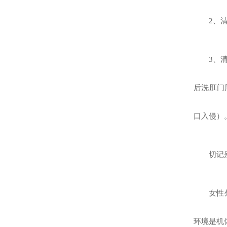
2、
3、
后洗肛门
口入侵）
切记
女性
环境是机