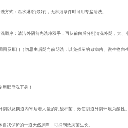
清洗方式：温水淋浴(最好)，无淋浴条件时可用专盆清洗。
清洗顺序：清洁外阴前先洗净双手，再从前向后分别清洗外阴，大、
周围及肛门（切忌由后阴向前阴洗，以免残留的致病菌、微生物向
。
别用肥皂洗下身！
外阴以及阴道内寄居着大量的乳酸杆菌，致使阴道外阴环境为酸性
体自我保护的一道天然屏障，可抑制致病菌生长。