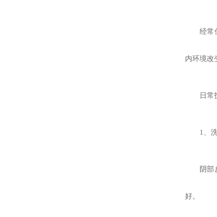
经常
内环境改
日常
1、
阴部
好。