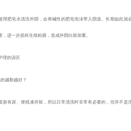
使用肥皂水清洗外阴，会将碱性的肥皂泡沫带入阴道。长期如此就
变，进一步损坏生殖粘膜，造成外阴白斑加重。
护理的误区
洗的越勤越好？
皮肤有尿、便残液存留，所以日常清洗时非常有必要的，但并不是